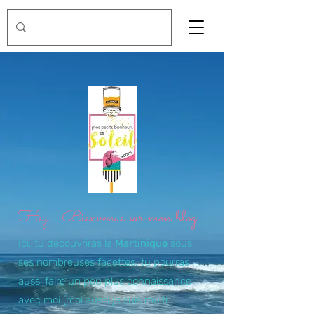
Hey ! Bienvenue sur mon blog
Ici, tu découvriras la
Martinique
sous
ses nombreuses facettes, tu pourras
aussi faire un peu plus connaissance
avec moi (moi aussi je suis multi