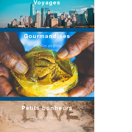
Voyages
Viens, on décole...
Gourmandises
Papilles en émoi
Petits bonheurs
La vie en mieux !