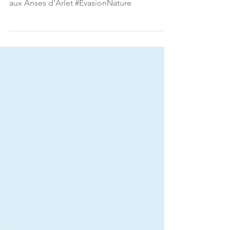
pleine nature
Passe une nuit insolite perchée dans un
baobab en Martinique ! Expérience unique
aux Anses d’Arlet #ÉvasionNature