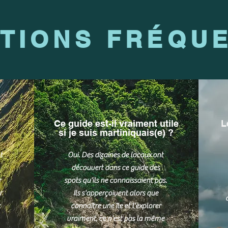
TIONS FRÉQU
Ce guide est-il vraiment utile
L
?
si je suis martiniquais(e) ?
t
Oui. Des dizaines de locaux ont
découvert dans ce guide des
r
spots qu'ils ne connaissaient pas.
r
Ils s'apperçoivent alors que
c
connaître une île et l'explorer
vraiment, ce n'est pas la même