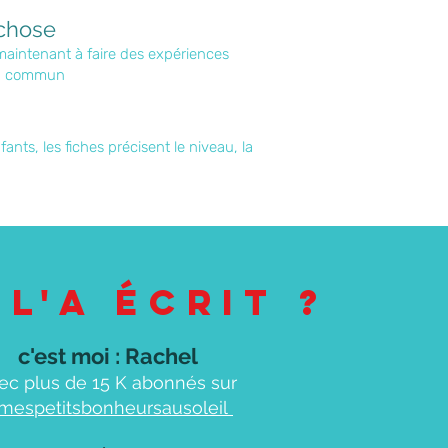
 chose
 maintenant à faire des expériences
 du commun
nts, les fiches précisent le niveau, la
 l'a écrit ?
c'est moi : Rachel
ec plus de 15 K abonnés sur
mespetitsbonheursausoleil