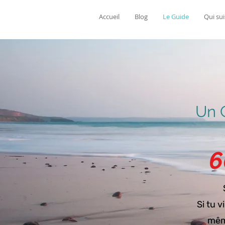
Accueil
Blog
Le Guide
Qui sui
Un 
6
Si tu v
même