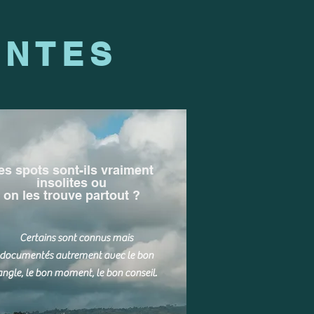
ENTES
es spots sont-ils vraiment
insolites ou
on les trouve partout ?
Certains sont connus mais
documentés autrement avec le bon
angle, le bon moment, le bon conseil.