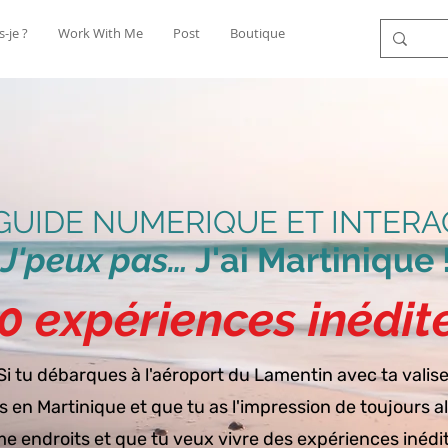
s-je ?
Work With Me
Post
Boutique
GUIDE NUMERIQUE ET INTERA
J'peux pas…
J'ai Martinique 
0 expériences inédit
Si tu débarques à l'aéroport du Lamentin avec ta valise
is en Martinique et que tu as l'impression de toujours a
 endroits et que tu veux vivre des expériences inéd