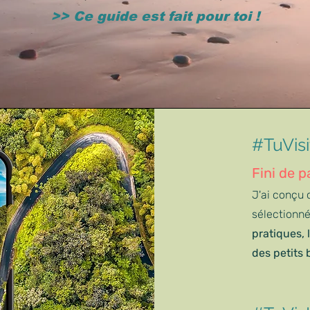
>> Ce guide est fait pour toi !
#TuVisi
Fini de p
J'ai conçu 
sélectionn
pratiques, 
des petits 