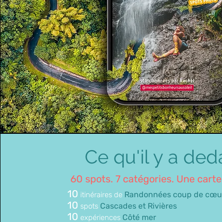
Ce qu'il y a de
60 spots. 7 catégories. Une cart
10
Randonnées coup de cœ
itinéraires de
10
Cascades et Rivières
spots
10
Côté mer
expériences