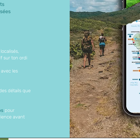
ts
usées
localisés,
f sur ton ordi
 avec les
des détails que
os
pour
érience avant