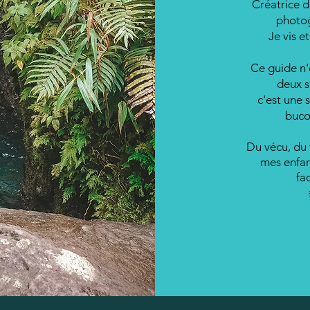
Créatrice d
photog
Je vis e
Ce guide n'
deux s
c'est une s
buco
Du vécu, du 
mes enfant
fa