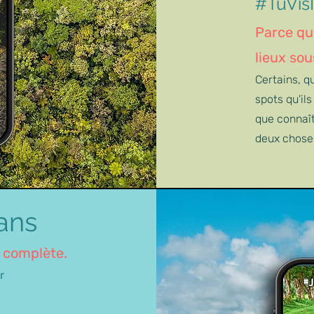
#TuVisI
Parce que
lieux sou
Certains, q
spots qu'ils
que connaît
deux choses
dans
e complète.
ur