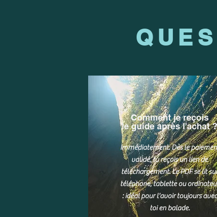
QUES
Comment je reçois
le guide après l'achat 
Immédiatement. Dès le paiemen
validé, tu reçois un lien de
téléchargement. Le PDF se lit su
téléphone, tablette ou ordinateu
: idéal pour l'avoir toujours ave
toi en balade.