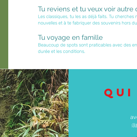
Tu reviens et tu veux voir autre
Les classiques, tu les as déjà faits. Tu cherches
nouvelles et à te fabriquer des souvenirs hors
Tu voyage en famille
Beaucoup de spots sont praticables avec des enfa
durée et les conditions.
Qui
av
@