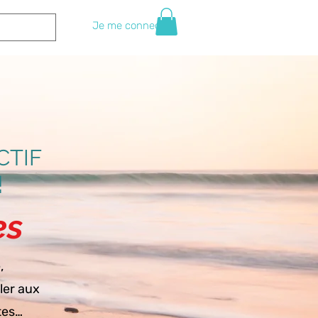
Je me connecte
CTIF
!
es
,
ller aux
ites…