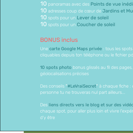
10
Points de vue inédi
panoramas avec des
10
Jardins et M
adresses coup de cœur de
10
Lever de soleil
spots pour un
10
Coucher de soleil
spots pour un
BONUS inclus
Une
carte Google Maps privée
: tous les spots 
cliquables depuis ton téléphone​ ou le fichier pd
10 spots photo
bonus glissés au fil des pages,
géolocalisations précises
Des conseils
"
#LeVraiSecret
"
à chaque fiche : 
personne tu ne trouveras nul part ailleurs...
Des
liens directs vers le blog et sur des vidé
chaque spot, pour aller plus loin et vivre l'exp
d'y être