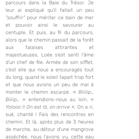
parcours dans la Baie du Trésor. Je 
leur ai expliqué qu'il fallait un peu
"souffrir"
 pour mériter ce bain de mer 
et pouvoir ainsi le savourer au 
centuple. Et puis, au fil du parcours, 
alors que le chemin passait de la forêt 
aux falaises attirantes et 
majestueuses, Loée s'est senti l'âme 
d'un chef de file. Armée de son sifflet, 
c'est elle qui nous a encouragés tout 
du long, quand le soleil tapait trop fort 
et que nous avions un peu de mal à 
monter le chemin escarpé. 
« Biiiiip… 
Biiiip… »
 entendions-nous au loin. 
« 
Yolooo !! On est là, on arrive ».
 On a ri, 
sué, chanté ! Fais des rencontres en 
chemin. Et là, après plus de 3 heures 
de marche, au détour d'une mangrove 
asséchée, nous l'avons vu, cette eau 