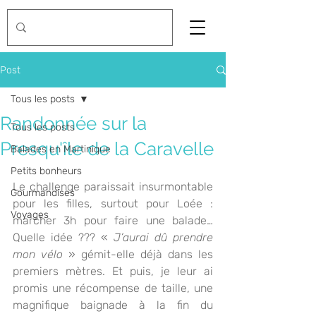
Post
Tous les posts
Randonnée sur la
Tous les posts
Presqu'île de la Caravelle
Balades en Martinique
Petits bonheurs
Le challenge paraissait insurmontable 
Gourmandises
pour les filles, surtout pour Loée : 
Voyages
marcher 3h pour faire une balade… 
Quelle idée ??? « 
J’aurai dû prendre 
mon vélo
 » gémit-elle déjà dans les 
premiers mètres. Et puis, je leur ai 
promis une récompense de taille, une 
magnifique baignade à la fin du 