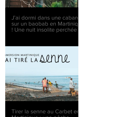
J’ai dormi dans une cabane
sur un baobab en Martinique
! Une nuit insolite perchée en
pleine nature
Tirer la senne au Carbet en