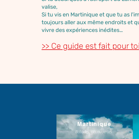
valise,
Si tu vis en Martinique et que tu as l'
toujours aller aux même endroits et q
vivre des expériences inédites…
>> Ce guide est fait pour toi
Martinique
Balades, découvertes