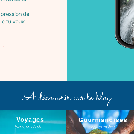
impression de
ue tu veux
 !
A découvrir sur le blog
Voyages
Gourmandises
Viens, on décole...
Papilles en émoi