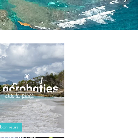
017
s bonheurs