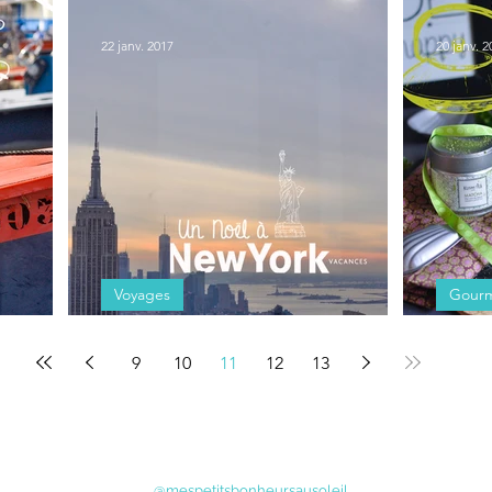
ture !
Au sommet de la Montagne Pelée
Acrobat
22 janv. 2017
20 janv. 2
Voyages
Gourm
Noël à New York
Madelei
9
10
11
12
13
@mespetitsbonheursausoleil