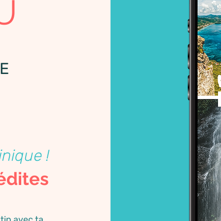
U
E
inique !
édites
tin avec ta