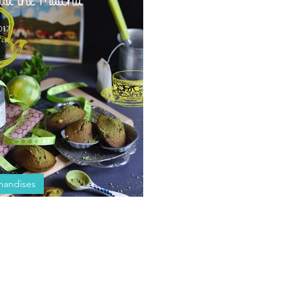
ies sur la plage de Sainte-Luce
017
andises
ne au thé Matcha et citron vert