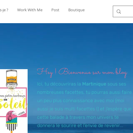
s-je ?
Work With Me
Post
Boutique
Hey ! Bienvenue sur mon blog
Ici, tu découvriras la
Martinique
sous ses
nombreuses facettes, tu pourras aussi faire
un peu plus connaissance avec moi (moi
aussi je suis multi facettes !) et j'espère que
cette balade à travers mon univers te
donnera le sourire et l'envie de revenir...