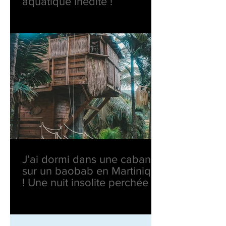
aquatique inédite !
J’ai dormi dans une cabane
sur un baobab en Martinique
! Une nuit insolite perchée en
pleine nature