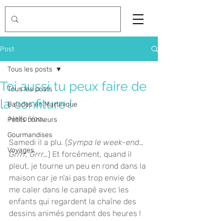
Post
Tous les posts
Toi aussi tu peux faire de
Tous les posts
la confiture !
Balades en Martinique
Hello You,
Petits bonheurs
Gourmandises
Samedi il a plu. (
Sympa le week-end…
Voyages
Grrrr, Grrr…
) Et forcément, quand il 
pleut, je tourne un peu en rond dans la 
maison car je n'ai pas trop envie de 
me caler dans le canapé avec les 
enfants qui regardent la chaîne des 
dessins animés pendant des heures !