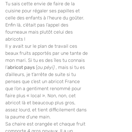
Tu sais cette envie de faire de la 
cuisine pour régaler ses papilles et 
celle des enfants à l’heure du goûter. 
Enfin là, c’était pas l’appel des 
fourneaux mais plutôt celui des 
abricots !
Il y avait sur le plan de travail ces 
beaux fruits apportés par une tante de 
mon mari. Si tu es des îles tu connais 
l’
abricot pays
 (
ou péyi)
 , mais si tu es 
d’ailleurs, je t’arrête de suite si tu 
penses que c’est un abricot France 
que l’on a gentiment renommé pour 
faire plus « local ». Non, non, cet 
abricot là et beaucoup plus gros, 
assez lourd, et tient difficilement dans 
la paume d’une main.
Sa chaire est orangée et chaque fruit 
comporte 4 gros noyaux. Il a un 