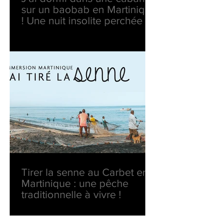
sur un baobab en Martinique
! Une nuit insolite perchée en
pleine nature
Tirer la senne au Carbet en
Martinique : une pêche
traditionnelle à vivre !