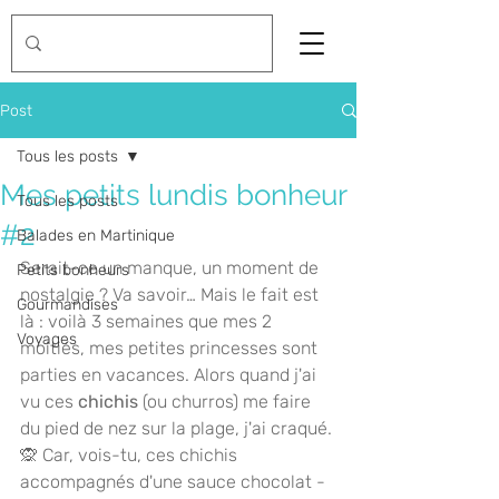
Post
Tous les posts
Mes petits lundis bonheur
Tous les posts
#2
Balades en Martinique
Serait-ce un manque, un moment de 
Petits bonheurs
nostalgie ? Va savoir… Mais le fait est 
Gourmandises
là : voilà 3 semaines que mes 2 
Voyages
moitiés, mes petites princesses sont 
parties en vacances. Alors quand j'ai 
vu ces 
chichis
 (ou churros) me faire 
du pied de nez sur la plage, j'ai craqué. 
🙊 Car, vois-tu, ces chichis 
accompagnés d'une sauce chocolat - 