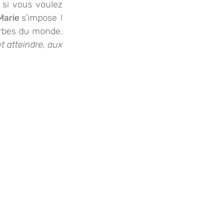
 si vous voulez 
arie 
s’impose ! 
J’ai embarqué ma petite troupe pour une balade sous les plus grandes herbes du monde. 
 atteindre, aux 