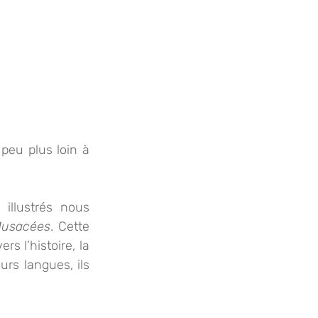
eu plus loin à 
llustrés nous 
usacées
. Cette 
 l’histoire, la 
rs langues, ils 