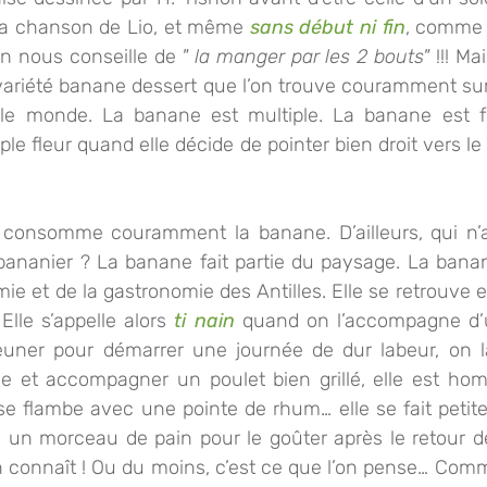
t la chanson de Lio, et même 
sans début ni fin
, comme 
n nous conseille de 
" la manger par les 2 bouts"
 !!! Ma
ariété banane dessert que l’on trouve couramment sur l
 le monde. La banane est multiple. La banane est fr
e fleur quand elle décide de pointer bien droit vers le 
on consomme couramment la banane. D’ailleurs, qui n’
bananier ? La banane fait partie du paysage. La banane
omie et de la gastronomie des Antilles. Elle se retrouve 
Elle s’appelle alors 
ti nain 
quand on l’accompagne d’
euner pour démarrer une journée de dur labeur, on la
se flambe avec une pointe de rhum… elle se fait petit
 un morceau de pain pour le goûter après le retour de l
on connaît ! Ou du moins, c’est ce que l’on pense… Com