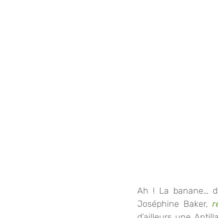
Ah ! La banane… dan
Joséphine Baker, 
r