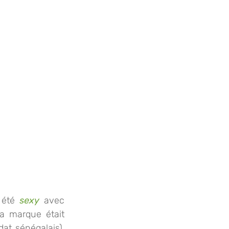
 été 
sexy
 avec 
a marque était 
d’ailleurs une Antillaise dessinée par H. Tishon avant d’être celle d’un soldat sénégalais), 