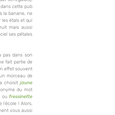
dans cette pub 
is la banane, ne 
es étals et qui 
uit mais aussi 
ciel ses pétales 
a pas dans son 
 fait partie de 
en effet souvent 
un morceau de 
 choisit 
jaune
pour la faire gratinée et accompagner un poulet bien grillé, elle est homonyme du mot 
e ou 
fressinette
’école ! Alors, 
ment vous aussi 