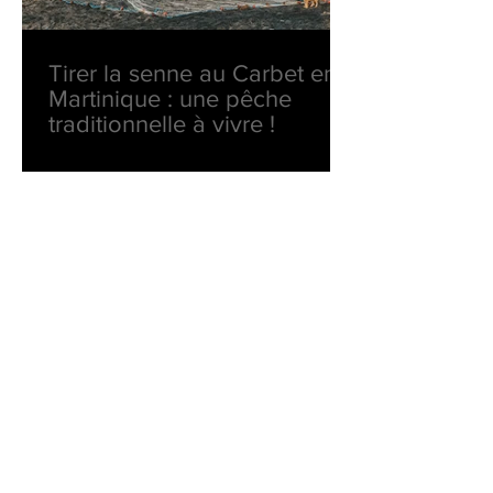
Tirer la senne au Carbet en
Martinique : une pêche
traditionnelle à vivre !