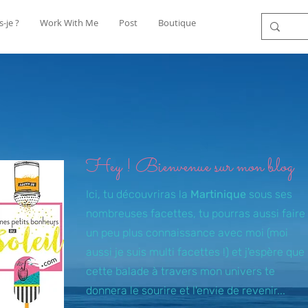
s-je ?
Work With Me
Post
Boutique
Hey ! Bienvenue sur mon blog
Ici, tu découvriras la
Martinique
sous ses
nombreuses facettes, tu pourras aussi faire
un peu plus connaissance avec moi (moi
aussi je suis multi facettes !) et j'espère que
cette balade à travers mon univers te
donnera le sourire et l'envie de revenir...