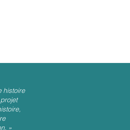
 histoire
projet
istoire,
re
on.
»