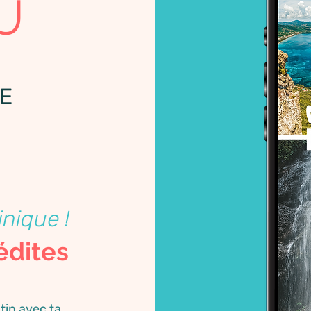
U
E
inique !
édites
tin avec ta