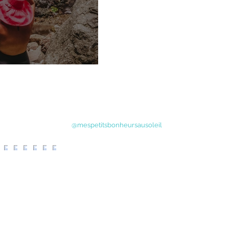
scade Couleuvre
@mespetitsbonheursausoleil