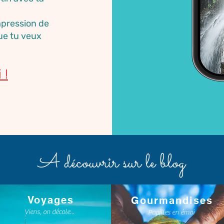
impression de
ue tu veux
 !
A découvrir sur le blog
Voyages
Gourmandises
Viens, on décole...
Papilles en émoi