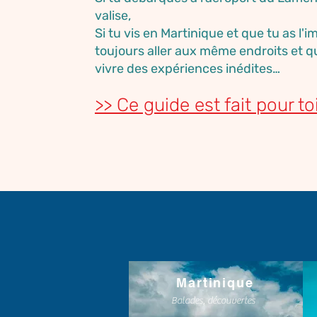
valise,
Si tu vis en Martinique et que tu as l'
toujours aller aux même endroits et q
vivre des expériences inédites…
>> Ce guide est fait pour toi
Martinique
Balades, découvertes