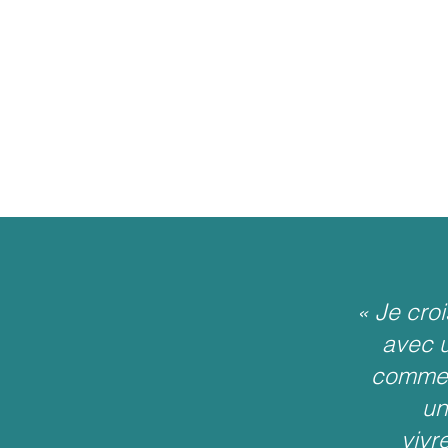
« Je croi
avec u
comme s
un
vivr