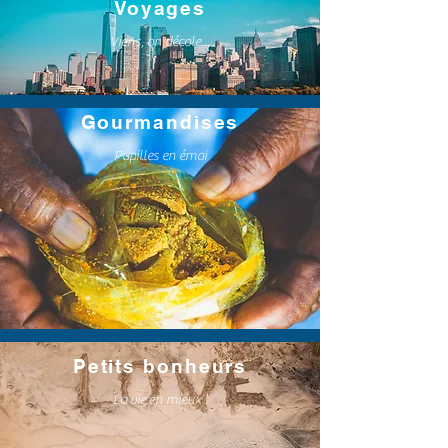
Voyages
Viens, on décole...
Gourmandises
Papilles en émoi
Petits bonheurs
La vie en mieux !