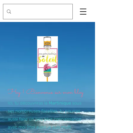
Hey ! Bienvenue sur mon blog
Ici, tu découvriras la
Martinique
sous
ses nombreuses facettes, tu pourras
aussi faire un peu plus connaissance
avec moi (moi aussi je suis multi