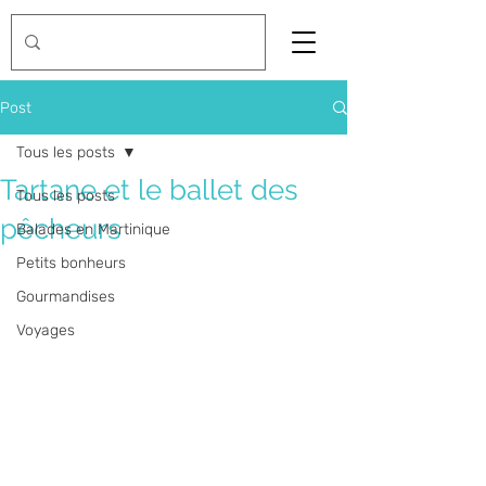
Post
Tous les posts
Tartane et le ballet des
Tous les posts
pêcheurs
Balades en Martinique
Petits bonheurs
Gourmandises
Voyages