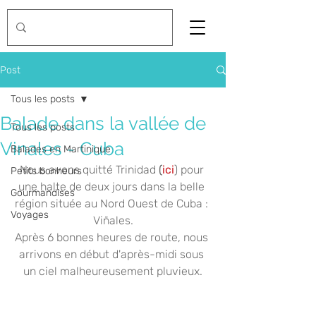
Post
Tous les posts
Balade dans la vallée de
Tous les posts
Vinales - Cuba
Balades en Martinique
Nous avons quitté Trinidad
 (
ici
) pour 
Petits bonheurs
une halte de deux jours dans la belle 
Gourmandises
région située au Nord Ouest de Cuba : 
Voyages
Viñales.
Après 6 bonnes heures de route, nous 
arrivons en début d'après-midi sous 
un ciel malheureusement pluvieux.