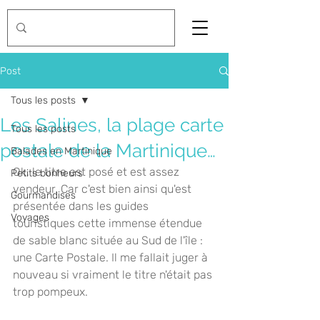
Post
Tous les posts
Les Salines, la plage carte
Tous les posts
postale de la Martinique…
Balades en Martinique
Ok, le titre est posé et est assez 
Petits bonheurs
vendeur. Car c'est bien ainsi qu'est 
Gourmandises
présentée dans les guides 
Voyages
touristiques cette immense étendue 
de sable blanc située au Sud de l'île : 
une Carte Postale. Il me fallait juger à 
nouveau si vraiment le titre n'était pas 
trop pompeux.