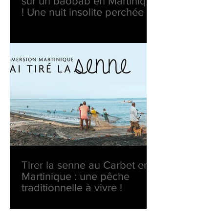
sur un baobab en Martinique
! Une nuit insolite perchée en
pleine nature
Tirer la senne au Carbet en
Martinique : une pêche
traditionnelle à vivre !