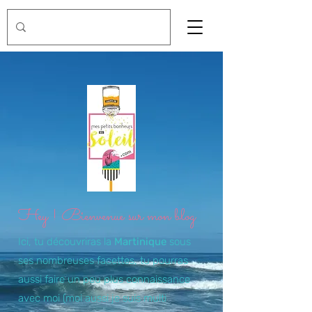
Hey ! Bienvenue sur mon blog
Ici, tu découvriras la
Martinique
sous
ses nombreuses facettes, tu pourras
aussi faire un peu plus connaissance
avec moi (moi aussi je suis multi