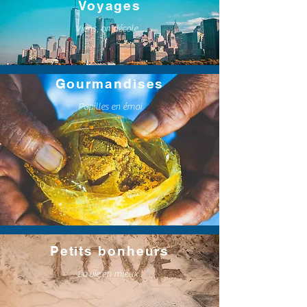
Voyages
Viens, on décole...
Gourmandises
Papilles en émoi
Petits bonheurs
La vie en mieux !