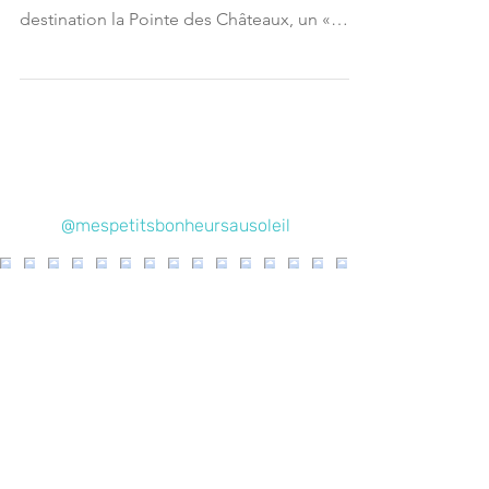
Pour cette deuxième journée, on part en
balade à l’extrémité nord de Grande-Terre :
destination la Pointe des Châteaux, un «
classique...
@mespetitsbonheursausoleil