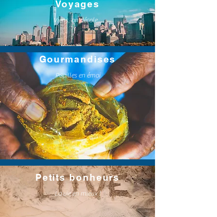
Voyages
Viens, on décole...
Gourmandises
Papilles en émoi
Petits bonheurs
La vie en mieux !