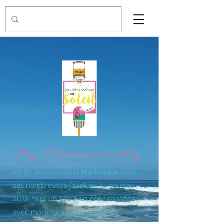
Hey ! Bienvenue sur mon blog
Ici, tu découvriras la
Martinique
sous
ses nombreuses facettes, tu pourras
aussi faire un peu plus connaissance
avec moi (moi aussi je suis multi