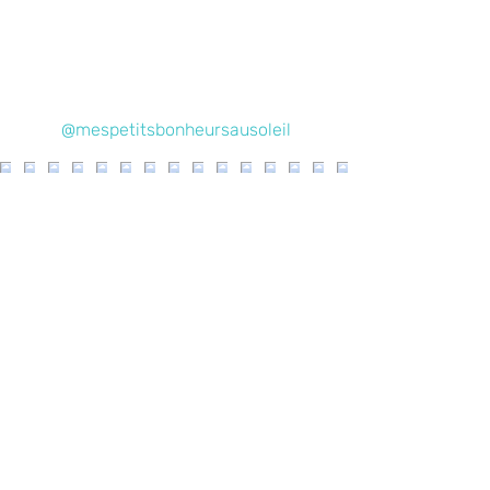
« matoutou » de crabes bien relevé....
@mespetitsbonheursausoleil