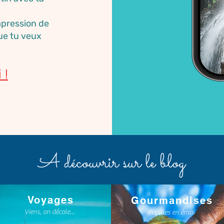
impression de
ue tu veux
 !
A découvrir sur le blog
Voyages
Gourmandises
Viens, on décole...
Papilles en émoi