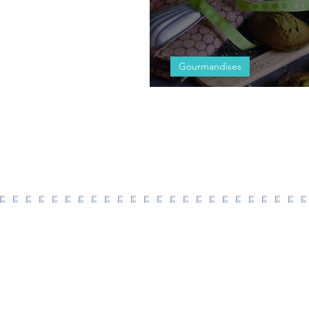
Gourmandises
Madeleine au thé M