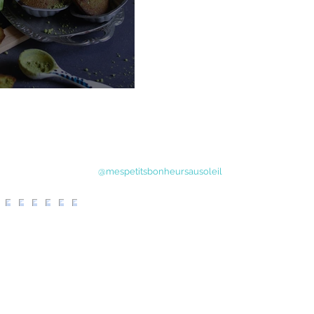
atcha et citron vert
@mespetitsbonheursausoleil