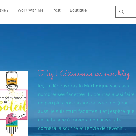
s-je ?
Work With Me
Post
Boutique
Hey ! Bienvenue sur mon blog
Ici, tu découvriras la
Martinique
sous ses
nombreuses facettes, tu pourras aussi faire
un peu plus connaissance avec moi (moi
aussi je suis multi facettes !) et j'espère que
cette balade à travers mon univers te
donnera le sourire et l'envie de revenir...