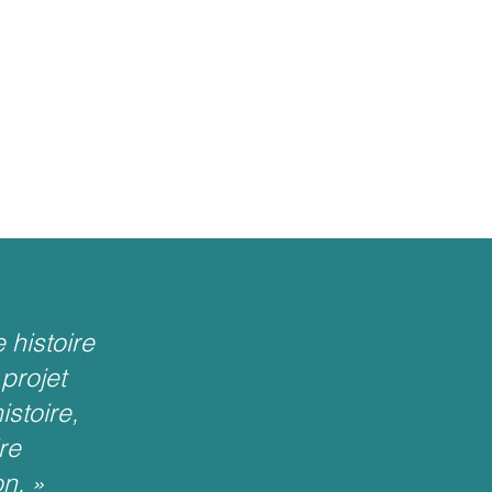
 histoire
projet
istoire,
re
on.
»