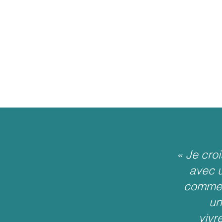
« Je croi
avec u
comme s
un
vivr