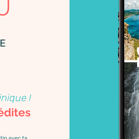
U
E
inique !
édites
tin avec ta