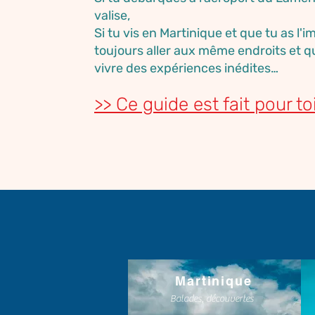
valise,
Si tu vis en Martinique et que tu as l'
toujours aller aux même endroits et q
vivre des expériences inédites…
>> Ce guide est fait pour toi
Martinique
Balades, découvertes