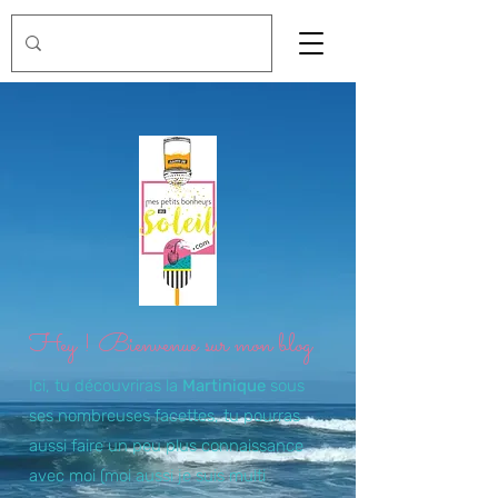
Hey ! Bienvenue sur mon blog
Ici, tu découvriras la
Martinique
sous
ses nombreuses facettes, tu pourras
aussi faire un peu plus connaissance
avec moi (moi aussi je suis multi