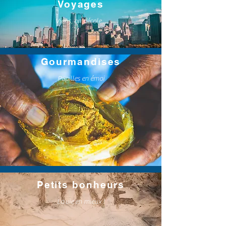
Voyages
Viens, on décole...
Gourmandises
Papilles en émoi
Petits bonheurs
La vie en mieux !