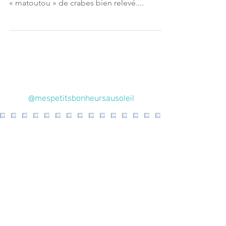
Martinique
Pour Pâques, il est de tradition aux Antilles
de déguster en famille et entre amis un bon
« matoutou » de crabes bien relevé....
@mespetitsbonheursausoleil