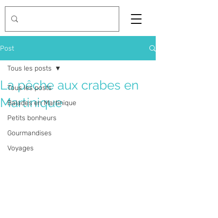
Post
Tous les posts
La pêche aux crabes en
Tous les posts
Martinique
Balades en Martinique
Petits bonheurs
Gourmandises
Voyages