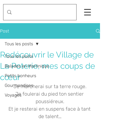
Post
Tous les posts
Redécouvrir le Village de
Tous les posts
La Poterie, mes coups de
Balades en Martinique
cœur
Petits bonheurs
Gourmandises
Je marcherai sur ta terre rouge.
Je foulerai du pied ton sentier 
Voyages
poussiéreux.
Et je resterai en suspens face à tant 
de talent…